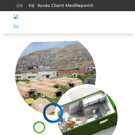
Accès Client MedReport©
EN
FR