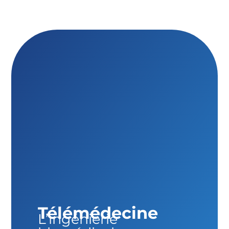
Télémédecine
L’ingénierie