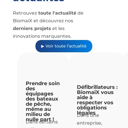
Retrouvez
toute l'actualité
de
BiomaiX et découvrez nos
derniers projets
et les
innovations marquantes.
▶ Voir toute l’actualité
Prendre soin
Défibrillateurs :
des
BiomaiX vous
équipages
aide à
des bateaux
respecter vos
de pêche,
obligations
même au
légales
milieu de
Dans une
nulle part !
Dans certains
entreprise,